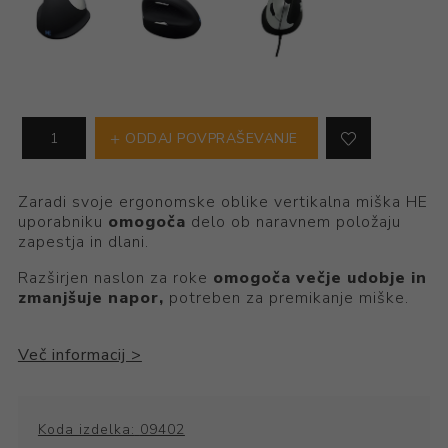
ODDAJ POVPRAŠEVANJE
Zaradi svoje ergonomske oblike vertikalna miška HE
uporabniku
omogoča
delo ob naravnem položaju
zapestja in dlani.
Razširjen naslon za roke
omogoča večje udobje in
zmanjšuje napor,
potreben za premikanje miške.
Koda izdelka:
09402