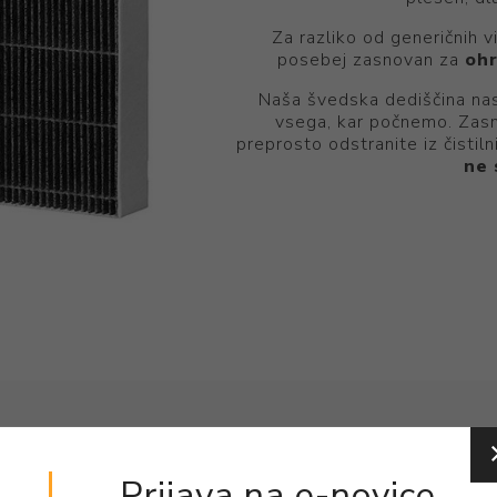
Za razliko od generičnih v
posebej zasnovan za
ohr
​Naša švedska dediščina na
vsega, kar počnemo. Zasno
preprosto odstranite iz čisti
ne 
Prijava na e-novice