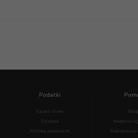
Podatki
Pom
Kazalo strani
Blo
Dostava
Nedavno o
Politika zasebnosti
Reklamacije i