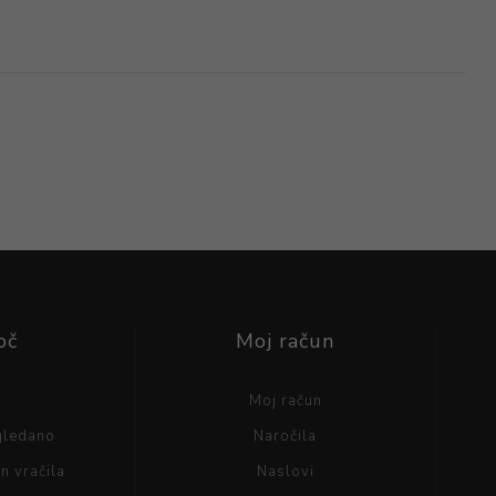
oč
Moj račun
g
Moj račun
gledano
Naročila
n vračila
Naslovi