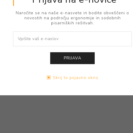
omogoča, da so naši filtri manj gostoti. Filtri z manjšo g
Naročite se na naše e-nasvete in bodite obveščeni o
.
novostih na področju ergonomije in sodobnih
pisarniških rešitvah.
 upira zamašitvi,
da ohrani največji pretok zraka.
PRIJAVA
Skrij to pojavno okno
BEN OPIS
MNENJA
KONTAKTIRA