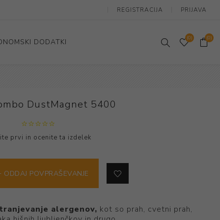
REGISTRACIJA
PRIJAVA
(0)
(0)
ONOMSKI DODATKI
Tehnični in laboratorijski stoli
Postavitev delovne postaje
Konferenčni in šolski stoli
 Combo DustMagnet 5400
Opore za roke
Stoječi / sedeči stoli
te prvi in ​​ocenite ta izdelek
ODDAJ POVPRAŠEVANJE
tranjevanje alergenov,
kot so prah, cvetni prah,
aka hišnih ljubljenčkov in drugo.