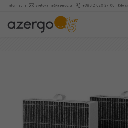
Informacije:
svetovanje@azergo.si
|
+386 2 620 27 00
|
Kdo s
Pisarniš
Podpore