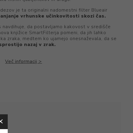
idezov je ta originalni nadomestni filter Blueair
anjanje vrhunske učinkovitosti skozi čas.
s navdihuje, da postavljamo kakovost v središče
va knjižice SmartFilterja pomeni, da jih lahko
lnika zraka, medtem ko ujamejo onesnaževala, da se
sprostijo nazaj v zrak.