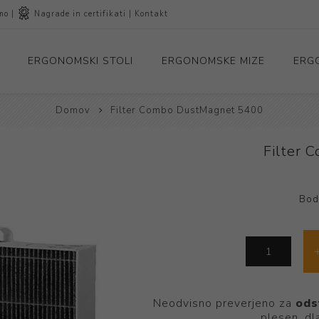
mo
|
Nagrade in certifikati
|
Kontakt
ERGONOMSKI STOLI
ERGONOMSKE MIZE
ERG
Domov
Filter Combo DustMagnet 5400
ki stoli
Industrijski stoli
Platforme za sedenje in stanje
Ergonomske miške, kazalci in tipkovnice
Filter
 za noge in roke
Blagajniški / trgovinski stoli
Položaj zaslona
Sedeži za posebne potrebe
Bodi
Neodvisno preverjeno za
ods
plesen, dl