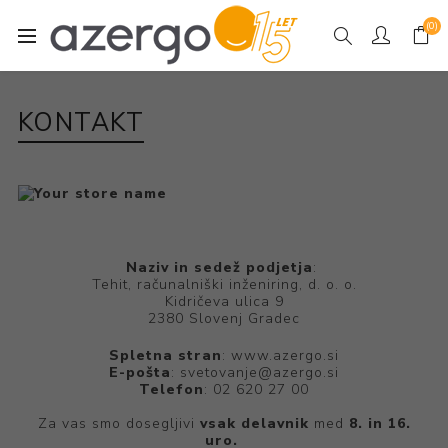
(0)
KONTAKT
Naziv in sedež podjetja
:
Tehit, računalniški inženiring, d. o. o.
Kidričeva ulica 9
2380 Slovenj Gradec
Spletna stran
: www.azergo.si
E-pošta
: svetovanje@azergo.si
Telefon
: 02 620 27 00
Za vas smo dosegljivi
vsak delavnik
med
8. in 16.
uro.