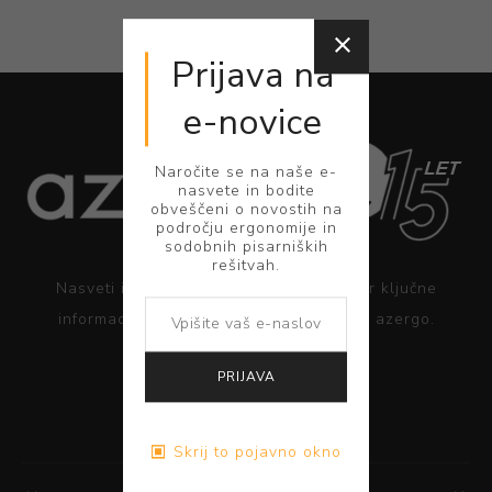
Prijava na
e-novice
Naročite se na naše e-
nasvete in bodite
obveščeni o novostih na
področju ergonomije in
sodobnih pisarniških
rešitvah.
Nasveti in dobre ergonomske prakse ter ključne
informacije za pravilno uporabo rešitev azergo.
PRIJAVA
PREBERITE VEČ
Skrij to pojavno okno