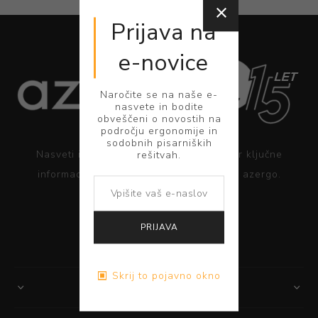
Prijava na
e-novice
Naročite se na naše e-
nasvete in bodite
obveščeni o novostih na
področju ergonomije in
sodobnih pisarniških
Nasveti in dobre ergonomske prakse ter ključne
rešitvah.
informacije za pravilno uporabo rešitev azergo.
PREBERITE VEČ
PRIJAVA
Skrij to pojavno okno
Podatki