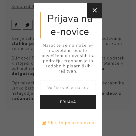
Koda izdelka:
09917
Prijava na
e-novice
Ker je lahek in trden, ga med službenimi potovanji
zlahka pospravite v torbo
in namestite na kateri
Naročite se na naše e-
koli mizi ali delovni površini.
nasvete in bodite
obveščeni o novostih na
Slimcool PC naslon se lahko uporablja kot dodatek
področju ergonomije in
k stoječi delovni postaji za vzdrževanje hrbtenice v
sodobnih pisarniških
optimalnem položaju, hkrati pa se
izogiba
rešitvah.
dolgotrajnemu sedenju.
Optimizacija položaja zaslona glede na uporabnika
lahko bistveno zmanjša utrujenost vida in
nelagodje, ki je
značilno za dolgotrajno delo z
računalnikom, zlasti prenosnim.
PRIJAVA
Skrij to pojavno okno