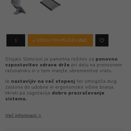
ODDAJ POVPRAŠEVANJE
Stojalo Slimcool je pametna rešitev za
ponovno
vzpostavitev zdrave drže
pri delu na prenosnem
računalniku in s tem manjše obremenitve vratu.
Je
nastavljiv na več stopenj
ter omogoča dvig
zaslona do udobne in ergonomske višine branja,
hkrati pa zagotavlja
dobro prezračevanje
sistema.