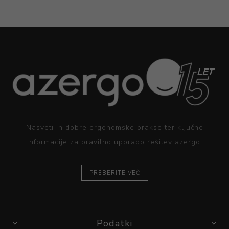
Nasveti in dobre ergonomske prakse ter ključne
informacije za pravilno uporabo rešitev azergo.
PREBERITE VEČ
Podatki