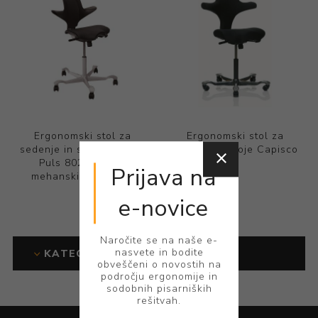
Ergonomski stol za
Ergonomski stol za
sedenje in stoje Capisco
sedenje in stoje Capisco
Puls 8020 PVC, z
Prijava na
mehanskim nagibom
e-novice
Naročite se na naše e-
nasvete in bodite
KATEGORIJE
obveščeni o novostih na
področju ergonomije in
sodobnih pisarniških
rešitvah.