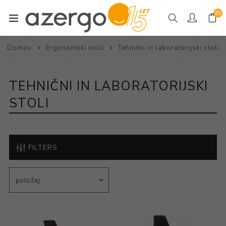
(0)
Domov
Ergonomski stoli
Tehnični in laboratorijski stoli
TEHNIČNI IN LABORATORIJSKI
STOLI
FILTERS