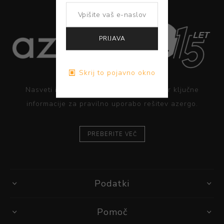
PRIJAVA
Skrij to pojavno okno
Nasveti in dobre ergonomske prakse ter ključne
informacije za pravilno uporabo rešitev azergo.
PREBERITE VEČ
Podatki
Pomoč